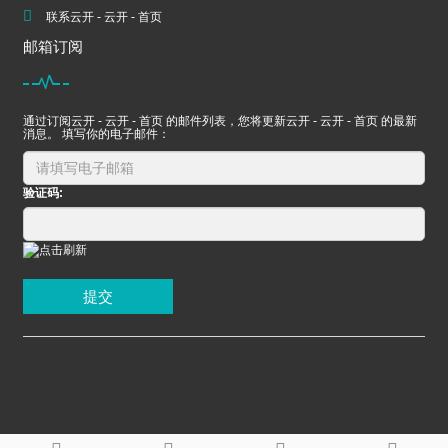
联系云开 - 云开 - 首页
邮箱订阅
通过订阅云开 - 云开 - 首页 的邮件列表，您将更新云开 - 云开 - 首页 的最新
消息。 填写你的电子邮件：
验证码:
提交