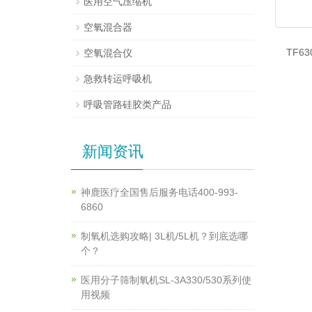
医用空气压缩机
空氧混合器
TF6
空氧混合仪
急救转运呼吸机
呼吸管路硅胶类产品
新闻资讯
神鹿医疗全国售后服务电话400-993-
6860
制氧机选购攻略| 3L机/5L机？到底选哪
个？
医用分子筛制氧机SL-3A330/530系列使
用视频