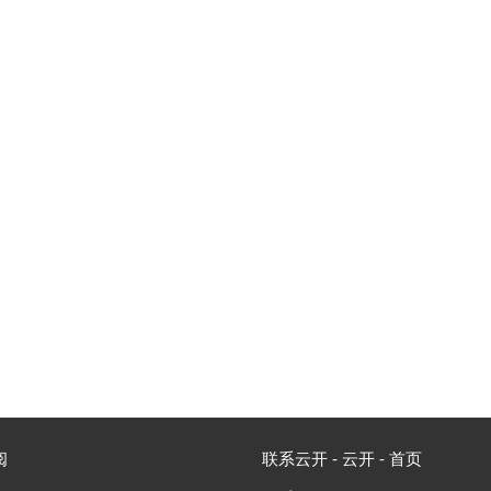
阅
联系云开 - 云开 - 首页