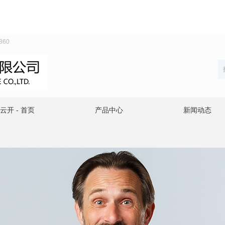
860
云开 - 首页
产品中心
新闻动态