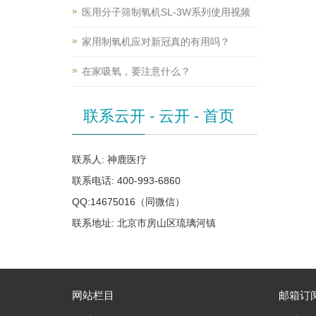
医用分子筛制氧机SL-3W系列使用视频
家用制氧机应对新冠真的有用吗？
在家吸氧，要注意什么？
联系云开 - 云开 - 首页
联系人: 神鹿医疗
联系电话: 400-993-6860
QQ:14675016（同微信）
联系地址: 北京市房山区琉璃河镇
网站栏目
邮箱订